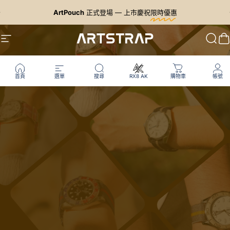
跳至內容
暫停投影片放映
ArtPouch
正式登場 — 上市慶祝
限時優惠
Artstrap 亞特
網站導航
搜尋
首頁
選單
搜尋
RX8 AK
購物車
帳號