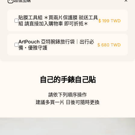
超值加購
貼膜工具組 ＊買兩片保護膜 就送工具
$ 199 TWD
組 請直接加入購物車 即可折抵＊
ArtPouch 亞特腕錶旅行袋｜出行必
$ 680 TWD
備・優雅守護
自己的手錶自己貼
請依下列順序操作
建議多買一片 日後可隨時更換