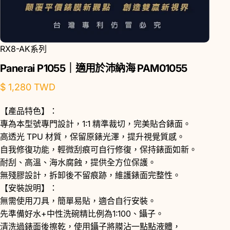
RX8-AK系列
Panerai
P1055｜適用於沛納海
PAM01055
$ 1,280 TWD
【產品特色】：
專為本型號專門設計，1:1 精準裁切，完美貼合錶面。
高透光 TPU 材質，保留原錶光澤，提升視覺質感。
自我修復功能，輕微刮痕可自行修復，保持錶面如新。
耐刮、高溫、海水腐蝕，提供全方位保護。
無殘膠設計，拆卸後不留痕跡，維護錶面完整性。
【安裝說明】：
無需使用刀具，簡單易貼，適合自行安裝。
先準備好水+中性洗碗精比例為1:100、鑷子。
清洗過錶面後擦乾，使用鑷子將膜沾一點點液體，