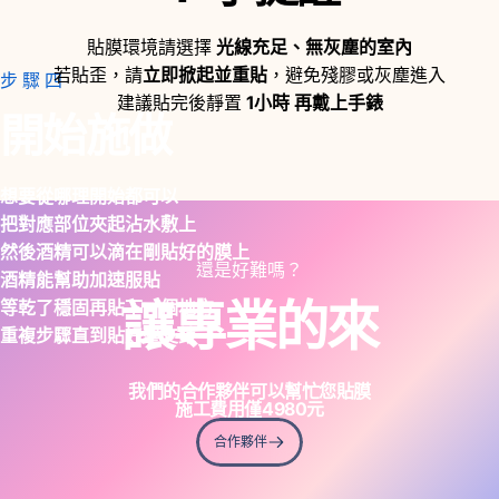
貼膜環境請選擇
光線充足、無灰塵的室內
若貼歪，請
立即掀起並重貼
，避免殘膠或灰塵進入
步驟四
建議貼完後靜置
1小時 再戴上手錶
開始施做
想要從哪理開始都可以
把對應部位夾起沾水敷上
然後酒精可以滴在剛貼好的膜上
還是好難嗎？
酒精能幫助加速服貼
讓專業的來
等乾了穩固再貼下一個地方
重複步驟直到貼好整支錶
我們的合作夥伴可以幫忙您貼膜
施工費用僅
4980
元
合作夥伴