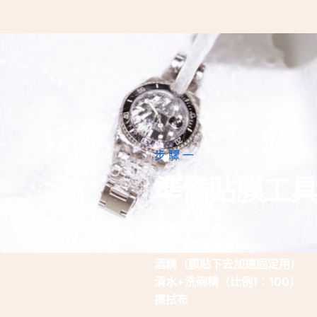
步驟一
準備貼膜工具
準備以下工具
夾子（圓頭為佳）
酒精（膜貼下去加速固定用）
清水+洗碗精（比例1：100）
擦拭布