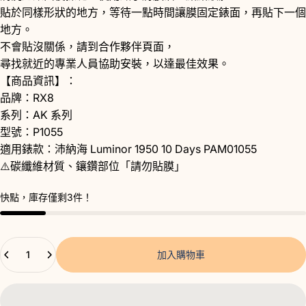
貼於同樣形狀的地方，等待一點時間讓膜固定錶面，再貼下一個
地方。
不會貼沒關係，請到
合作夥伴
頁面，
尋找就近的專業人員協助安裝，以達最佳效果。
【商品資訊】：
品牌：RX8
系列：AK 系列
型號：P1055
適用錶款：沛納海 Luminor 1950 10 Days PAM01055
⚠️碳纖維材質、鑲鑽部位「請勿貼膜」
快點，庫存僅剩3件！
數量
加入購物車