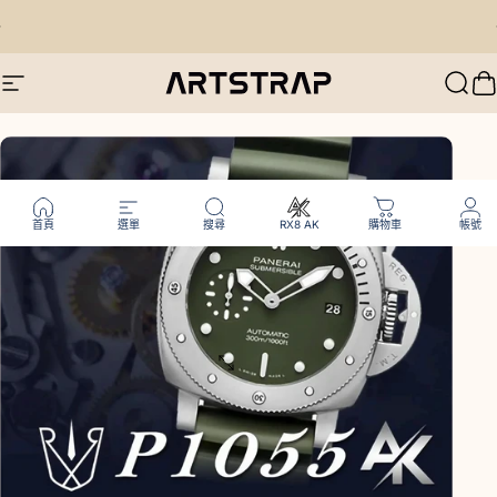
跳至內容
暫停投影片放映
ArtPouch
正式登場 — 上市慶祝
限時優惠
Artstrap 亞特
網站導航
搜尋
首頁
選單
搜尋
RX8 AK
購物車
帳號