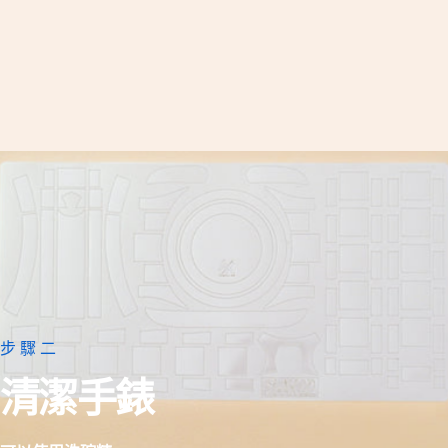
步驟二
清潔手錶