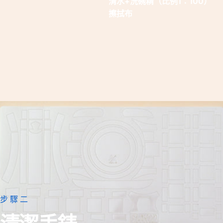
清水+洗碗精（比例1：100）
擦拭布
步驟二