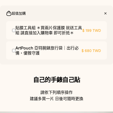
超值加購
貼膜工具組 ＊買兩片保護膜 就送工具
$ 199 TWD
組 請直接加入購物車 即可折抵＊
ArtPouch 亞特腕錶旅行袋｜出行必
$ 680 TWD
備・優雅守護
自己的手錶自己貼
請依下列順序操作
建議多買一片 日後可隨時更換