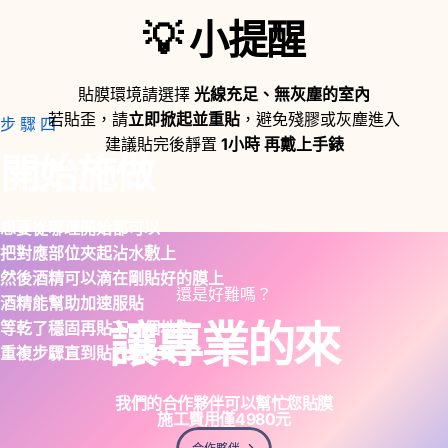
💡
小提醒
貼膜環境請選擇
光線充足、無灰塵的室內
若貼歪，請
立即掀起並重貼
，避免殘膠或灰塵進入
步驟四
建議貼完後靜置
1小時 再戴上手錶
開始施做
想要從哪理開始都可以
把對應部位夾起沾水敷上
然後酒精可以滴在剛貼好的膜上
還是好難嗎？
酒精能幫助加速服貼
讓專業的來
等乾了穩固再貼下一個地方
重複步驟直到貼好整支錶
我們的合作夥伴可以幫忙您貼膜
施工費用僅
4980
元