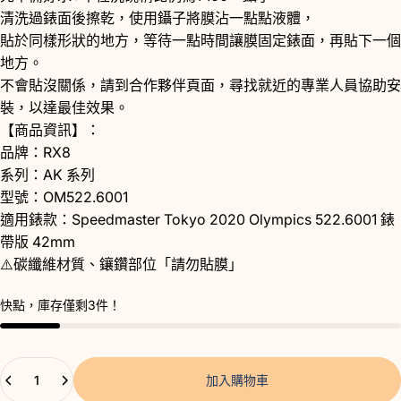
清洗過錶面後擦乾，使用鑷子將膜沾一點點液體，
貼於同樣形狀的地方，等待一點時間讓膜固定錶面，再貼下一個
地方。
不會貼沒關係，請到
合作夥伴
頁面，尋找就近的專業人員協助安
裝，以達最佳效果。
【商品資訊】：
品牌：RX8
系列：AK 系列
型號：OM522.6001
適用錶款：Speedmaster Tokyo 2020 Olympics 522.6001 錶
帶版 42mm
⚠️碳纖維材質、鑲鑽部位「請勿貼膜」
快點，庫存僅剩3件！
數量
加入購物車