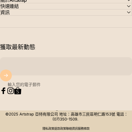
關於ArtStrap
快速連結
資訊
獲取最新動態
輸入您的電子郵件
Facebook
Instagram
Tumblr
台灣 (TWD $)
國家/地區
©2025 Artstrap 亞特有限公司 地址：高雄市三民區明仁路153號 電話：
(07)350-1509.
隱私政策
退款政策
聯絡資訊
服務條款