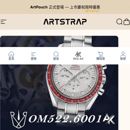
跳至內容
暫停投影片放映
ArtPouch
正式登場 — 上市慶祝
限時優惠
Artstrap 亞特
網站導航
搜尋
首頁
選單
搜尋
RX8 AK
購物車
帳號