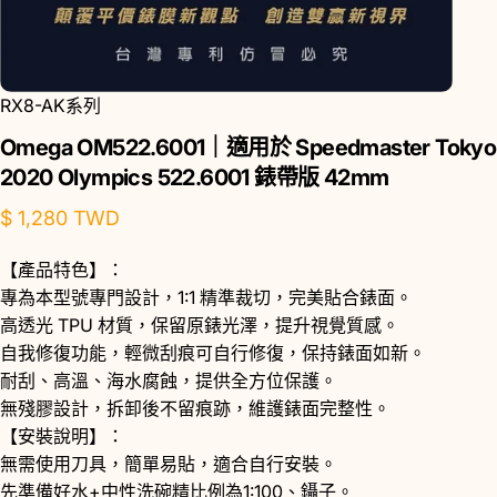
RX8-AK系列
Omega
OM522.6001｜適用於
Speedmaster
Tokyo
2020
Olympics
522.6001
錶帶版
42mm
$ 1,280 TWD
【產品特色】：
專為本型號專門設計，1:1 精準裁切，完美貼合錶面。
高透光 TPU 材質，保留原錶光澤，提升視覺質感。
自我修復功能，輕微刮痕可自行修復，保持錶面如新。
耐刮、高溫、海水腐蝕，提供全方位保護。
無殘膠設計，拆卸後不留痕跡，維護錶面完整性。
【安裝說明】：
無需使用刀具，簡單易貼，適合自行安裝。
先準備好水+中性洗碗精比例為1:100、鑷子。