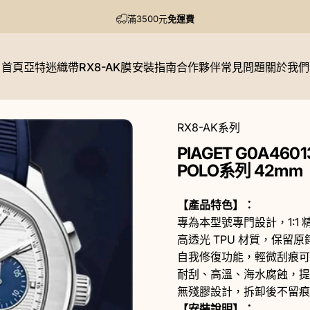
暫停投影片放映
滿3500元
免運費
首頁
亞特迷織帶
RX8-AK膜
安裝指南
合作夥伴
常見問題
關於我們
首頁
亞特迷織帶
RX8-AK膜
安裝指南
合作夥伴
常見問題
關於我們
RX8-AK系列
PIAGET
G0A46
POLO系列
42mm
【產品特色】：
專為本型號專門設計，1:1
高透光 TPU 材質，保留
自我修復功能，輕微刮痕可
耐刮、高溫、海水腐蝕，提
無殘膠設計，拆卸後不留痕
【安裝說明】：