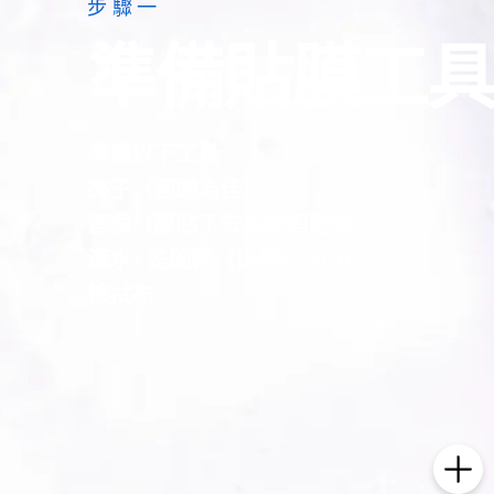
步驟一
準備貼膜工具
準備以下工具
夾子（圓頭為佳）
酒精（膜貼下去加速固定用）
清水+洗碗精（比例1：100）
擦拭布