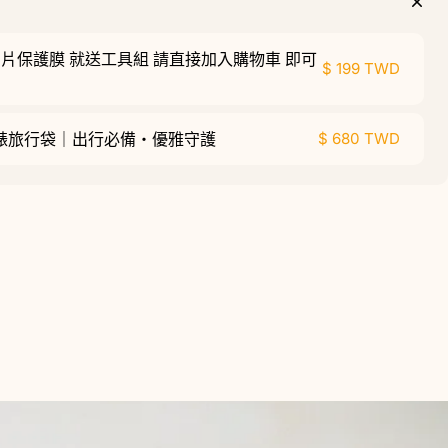
片保護膜 就送工具組 請直接加入購物車 即可
$ 199 TWD
亞特腕錶旅行袋｜出行必備・優雅守護
$ 680 TWD