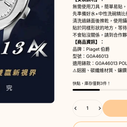
無需使用刀具，簡單易貼，
先準備好水+中性洗碗精比例
清洗過錶面後擦乾，使用鑷
貼於同樣形狀的地方，等待
不會貼沒關係，請到
合作夥
【商品資訊】：
品牌：Piaget 伯爵
型號：G0A46013
適用錶款：G0A46013 PO
⚠️鋁圈、碳纖維材質、鑲
快點，庫存僅剩3件！
數量