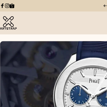
跳至內容
Facebook
Instagram
Tumblr
Artstrap 亞特