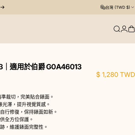
台灣 (TWD $)
搜尋
登入
013｜適用於伯爵
G0A46013
$ 1,280 TWD
 精準裁切，完美貼合錶面。
原錶光澤，提升視覺質感。
自行修復，保持錶面如新。
供全方位保護。
跡，維護錶面完整性。