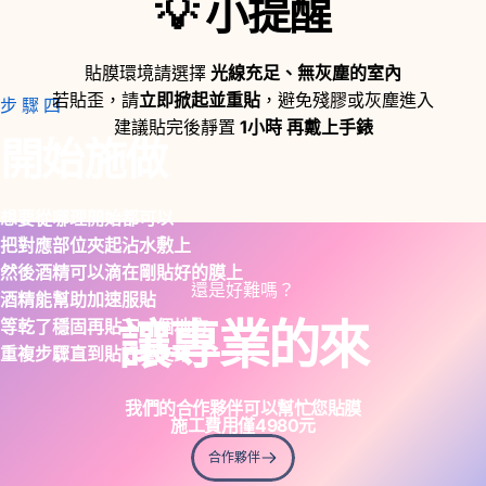
💡
小提醒
貼膜環境請選擇
光線充足、無灰塵的室內
若貼歪，請
立即掀起並重貼
，避免殘膠或灰塵進入
步驟四
建議貼完後靜置
1小時 再戴上手錶
開始施做
想要從哪理開始都可以
把對應部位夾起沾水敷上
然後酒精可以滴在剛貼好的膜上
還是好難嗎？
酒精能幫助加速服貼
讓專業的來
等乾了穩固再貼下一個地方
重複步驟直到貼好整支錶
我們的合作夥伴可以幫忙您貼膜
施工費用僅
4980
元
合作夥伴