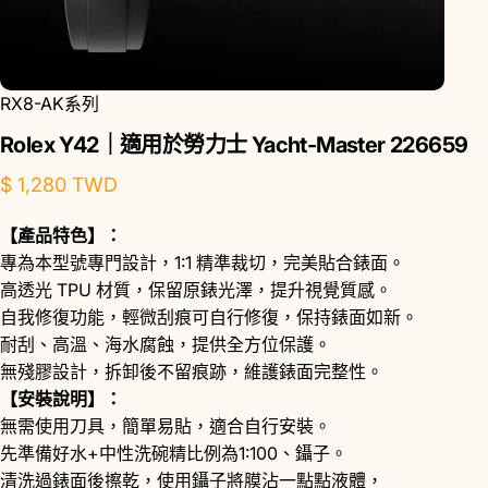
RX8-AK系列
Rolex
Y42｜適用於勞力士
Yacht-Master
226659
$ 1,280 TWD
【產品特色】：
專為本型號專門設計，1:1 精準裁切，完美貼合錶面。
高透光 TPU 材質，保留原錶光澤，提升視覺質感。
自我修復功能，輕微刮痕可自行修復，保持錶面如新。
耐刮、高溫、海水腐蝕，提供全方位保護。
無殘膠設計，拆卸後不留痕跡，維護錶面完整性。
【安裝說明】：
無需使用刀具，簡單易貼，適合自行安裝。
先準備好水+中性洗碗精比例為1:100、鑷子。
清洗過錶面後擦乾，使用鑷子將膜沾一點點液體，