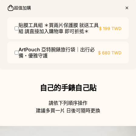
超值加購
貼膜工具組 ＊買兩片保護膜 就送工具
$ 199 TWD
組 請直接加入購物車 即可折抵＊
ArtPouch 亞特腕錶旅行袋｜出行必
$ 680 TWD
備・優雅守護
自己的手錶自己貼
請依下列順序操作
建議多買一片 日後可隨時更換