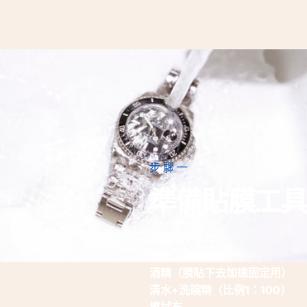
步驟一
準備貼膜工具
準備以下工具
夾子（圓頭為佳）
酒精（膜貼下去加速固定用）
清水+洗碗精（比例1：100）
擦拭布