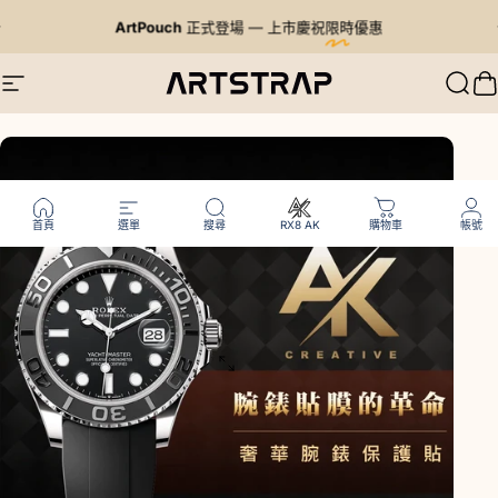
跳至內容
暫停投影片放映
ArtPouch
正式登場 — 上市慶祝
限時優惠
Artstrap 亞特
網站導航
搜尋
首頁
選單
搜尋
RX8 AK
購物車
帳號