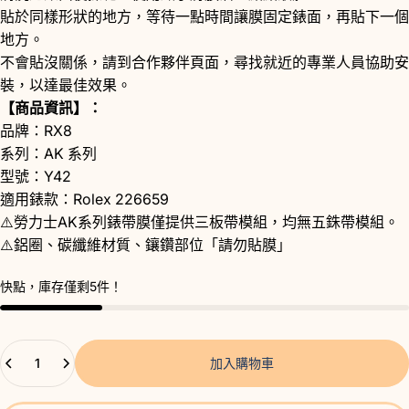
貼於同樣形狀的地方，等待一點時間讓膜固定錶面，再貼下一個
地方。
不會貼沒關係，請到
合作夥伴
頁面，尋找就近的專業人員協助安
裝，以達最佳效果。
【商品資訊】：
品牌：RX8
系列：AK 系列
型號：Y42
適用錶款：Rolex 226659
⚠️勞力士AK系列錶帶膜僅提供三板帶模組，均無五銖帶模組。
⚠️鋁圈、碳纖維材質、鑲鑽部位「請勿貼膜」
快點，庫存僅剩5件！
數量
加入購物車