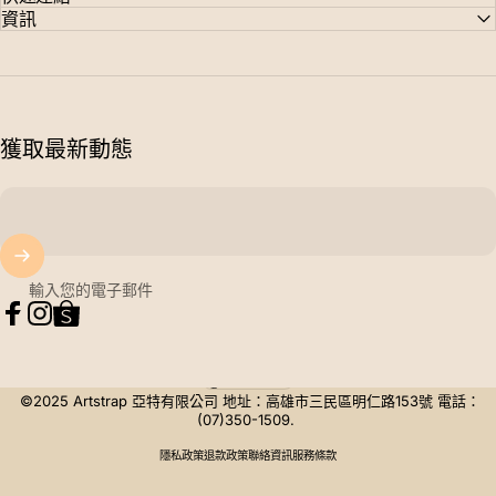
資訊
獲取最新動態
輸入您的電子郵件
Facebook
Instagram
Tumblr
台灣 (TWD $)
國家/地區
©2025 Artstrap 亞特有限公司 地址：高雄市三民區明仁路153號 電話：
(07)350-1509.
隱私政策
退款政策
聯絡資訊
服務條款