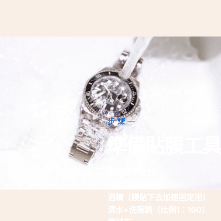
步驟一
準備貼膜工具
準備以下工具
夾子（圓頭為佳）
酒精（膜貼下去加速固定用）
清水+洗碗精（比例1：100）