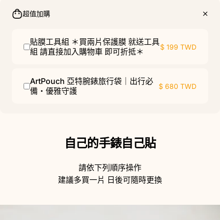
超值加購
貼膜工具組 ＊買兩片保護膜 就送工具
$ 199 TWD
組 請直接加入購物車 即可折抵＊
ArtPouch 亞特腕錶旅行袋｜出行必
$ 680 TWD
備・優雅守護
自己的手錶自己貼
請依下列順序操作
建議多買一片 日後可隨時更換