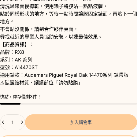
清洗過錶面後擦乾，使用鑷子將膜沾一點點液體，
貼於同樣形狀的地方，等待一點時間讓膜固定錶面，再貼下一個
地方。
不會貼沒關係，請到
合作夥伴
頁面，
尋找就近的專業人員協助安裝，以達最佳效果。
【商品資訊】：
品牌：RX8
系列：AK 系列
型號：A14470ST
適用錶款：Audemars Piguet Royal Oak 14470系列 鍊帶版
⚠️碳纖維材質、鑲鑽部位「請勿貼膜」
快點，庫存僅剩3件！
數量
加入購物車