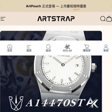
跳至內容
暫停投影片放映
ArtPouch
正式登場 — 上市慶祝
限時優惠
Artstrap 亞特
網站導航
搜尋
首頁
選單
搜尋
RX8 AK
購物車
帳號