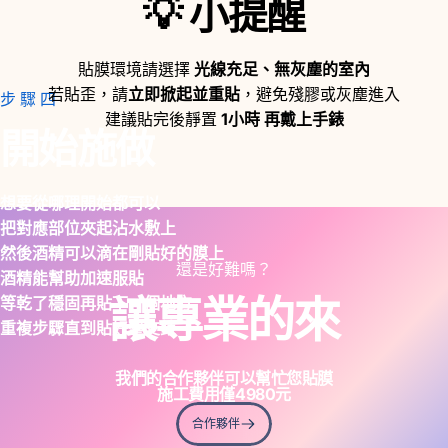
💡
小提醒
貼膜環境請選擇
光線充足、無灰塵的室內
若貼歪，請
立即掀起並重貼
，避免殘膠或灰塵進入
步驟四
建議貼完後靜置
1小時 再戴上手錶
開始施做
想要從哪理開始都可以
把對應部位夾起沾水敷上
然後酒精可以滴在剛貼好的膜上
還是好難嗎？
酒精能幫助加速服貼
讓專業的來
等乾了穩固再貼下一個地方
重複步驟直到貼好整支錶
我們的合作夥伴可以幫忙您貼膜
施工費用僅
4980
元
合作夥伴