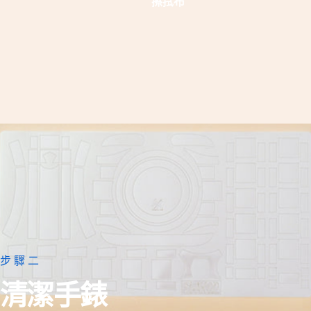
擦拭布
步驟二
清潔手錶