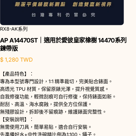
RX8-AK系列
AP
A14470ST｜適用於愛彼皇家橡樹
14470系列
鍊帶版
$ 1,280 TWD
【產品特色】：
專為本型號專門設計，1:1 精準裁切，完美貼合錶面。
高透光 TPU 材質，保留原錶光澤，提升視覺質感。
自我修復功能，輕微刮痕可自行修復，保持錶面如新。
耐刮、高溫、海水腐蝕，提供全方位保護。
無殘膠設計，拆卸後不留痕跡，維護錶面完整性。
【安裝說明】：
無需使用刀具，簡單易貼，適合自行安裝。
先準備好水+中性洗碗精比例為1:100、鑷子。